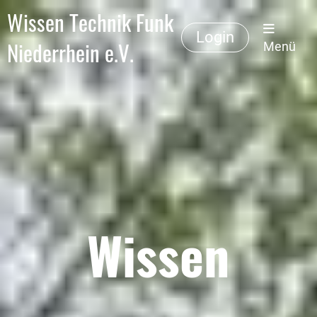
Wissen Technik Funk
Login
Niederrhein e.V.
Menü
Wissen